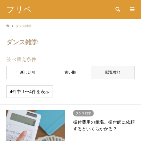
フリペ
検索
ダンス雑学
ダンス雑学
並べ替え条件
新しい順
古い順
閲覧数順
4件中 1〜4件を表示
ダンス雑学
振付費用の相場。振付師に依頼
するといくらかかる？